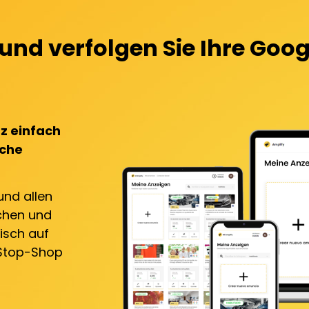
n und verfolgen Sie Ihre G
z einfach
iche
und allen
chen und
isch auf
e-Stop-Shop